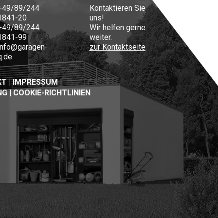
+49/89/244
Kontaktieren Sie
1841-20
uns!
+49/89/244
Wir helfen gerne
1841-99
weiter.
info@garagen-
zur Kontaktseite
q.de
KT
|
IMPRESSUM
|
NG
|
COOKIE-RICHTLINIEN