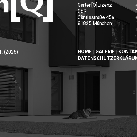
Garten[Q]Lizenz
GbR
Säntisstraße 45a
81825 München
HOME
|
GALERIE
|
KONTA
R (2026)
DATENSCHUTZERKLÄRU