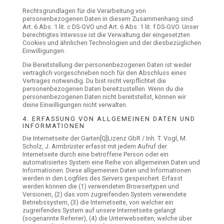
Rechtsgrundlagen für die Verarbeitung von
personenbezogenen Daten in diesem Zusammenhang sind
Art. 6 Abs. 1 lit. c DS-GVO und Art. 6 Abs. 1 lit. f DS-GVO. Unser
berechtigtes Interesse ist die Verwaltung der eingesetzten
Cookies und ähnlichen Technologien und der diesbezüglichen
Einwilligungen.
Die Bereitstellung der personenbezogenen Daten ist weder
vertraglich vorgeschrieben noch für den Abschluss eines
Vertrages notwendig. Du bist nicht verpflichtet die
personenbezogenen Daten bereitzustellen. Wenn du die
personenbezogenen Daten nicht bereitstellst, können wir
deine Einwilligungen nicht verwalten.
4. ERFASSUNG VON ALLGEMEINEN DATEN UND
INFORMATIONEN
Die Internetseite der Garten[Q]Lizenz GbR / Inh. T. Vogl, M.
Scholz, J. Armbrüster erfasst mit jedem Aufruf der
Internetseite durch eine betroffene Person oder ein
automatisiertes System eine Reihe von allgemeinen Daten und
Informationen. Diese allgemeinen Daten und Informationen
werden in den Logfiles des Servers gespeichert. Erfasst
werden können die (1) verwendeten Browsertypen und
Versionen, (2) das vom zugreifenden System verwendete
Betriebssystem, (3) die Internetseite, von welcher ein
zugreifendes System auf unsere Internetseite gelangt
(sogenannte Referrer), (4) die Unterwebseiten, welche über