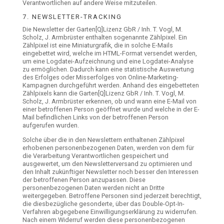
Verantwortlichen auf andere Weise mitzuteilen.
7. NEWSLETTER-TRACKING
Die Newsletter der Garten[Q]Lizenz GbR / Inh. T. Vogl, M.
Scholz, J. Armbrüster enthalten sogenannte Zählpixel. Ein
Zählpixel ist eine Miniaturgrafik, die in solche E-Mails
eingebettet wird, welche im HTML-Format versendet werden,
um eine Logdatei-Aufzeichnung und eine Logdatei-Analyse
zu ermöglichen. Dadurch kann eine statistische Auswertung
des Erfolges oder Misserfolges von Online-Marketing-
Kampagnen durchgeführt werden. Anhand des eingebetteten
Zählpixels kann die Garten[Q]Lizenz GbR / Inh. T. Vogl, M.
Scholz, J. Armbrüster erkennen, ob und wann eine E-Mail von
einer betroffenen Person geöffnet wurde und welche in der E-
Mail befindlichen Links von der betroffenen Person
aufgerufen wurden.
Solche über die in den Newslettern enthaltenen Zählpixel
erhobenen personenbezogenen Daten, werden von dem für
die Verarbeitung Verantwortlichen gespeichert und
ausgewertet, um den Newsletterversand zu optimieren und
den Inhalt zukünftiger Newsletter noch besser den Interessen
der betroffenen Person anzupassen. Diese
personenbezogenen Daten werden nicht an Dritte
weitergegeben. Betroffene Personen sind jederzeit berechtigt,
die diesbezügliche gesonderte, über das Double-Opt-In-
Verfahren abgegebene Einwilligungserklärung zu widerrufen.
Nach einem Widerruf werden diese personenbezogenen