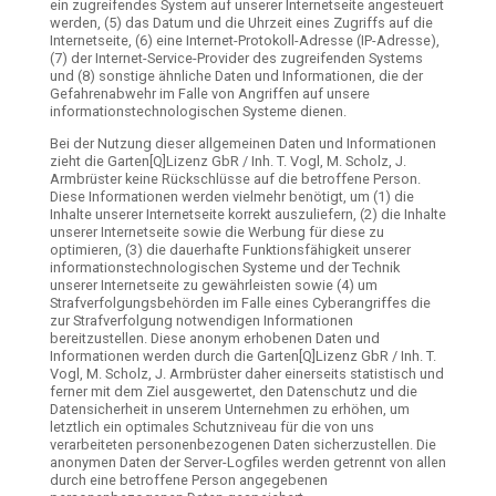
ein zugreifendes System auf unserer Internetseite angesteuert
werden, (5) das Datum und die Uhrzeit eines Zugriffs auf die
Internetseite, (6) eine Internet-Protokoll-Adresse (IP-Adresse),
(7) der Internet-Service-Provider des zugreifenden Systems
und (8) sonstige ähnliche Daten und Informationen, die der
Gefahrenabwehr im Falle von Angriffen auf unsere
informationstechnologischen Systeme dienen.
Bei der Nutzung dieser allgemeinen Daten und Informationen
zieht die Garten[Q]Lizenz GbR / Inh. T. Vogl, M. Scholz, J.
Armbrüster keine Rückschlüsse auf die betroffene Person.
Diese Informationen werden vielmehr benötigt, um (1) die
Inhalte unserer Internetseite korrekt auszuliefern, (2) die Inhalte
unserer Internetseite sowie die Werbung für diese zu
optimieren, (3) die dauerhafte Funktionsfähigkeit unserer
informationstechnologischen Systeme und der Technik
unserer Internetseite zu gewährleisten sowie (4) um
Strafverfolgungsbehörden im Falle eines Cyberangriffes die
zur Strafverfolgung notwendigen Informationen
bereitzustellen. Diese anonym erhobenen Daten und
Informationen werden durch die Garten[Q]Lizenz GbR / Inh. T.
Vogl, M. Scholz, J. Armbrüster daher einerseits statistisch und
ferner mit dem Ziel ausgewertet, den Datenschutz und die
Datensicherheit in unserem Unternehmen zu erhöhen, um
letztlich ein optimales Schutzniveau für die von uns
verarbeiteten personenbezogenen Daten sicherzustellen. Die
anonymen Daten der Server-Logfiles werden getrennt von allen
durch eine betroffene Person angegebenen