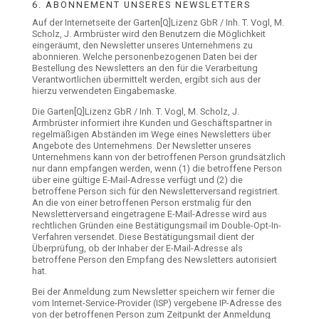
6. ABONNEMENT UNSERES NEWSLETTERS
Auf der Internetseite der Garten[Q]Lizenz GbR / Inh. T. Vogl, M.
Scholz, J. Armbrüster wird den Benutzern die Möglichkeit
eingeräumt, den Newsletter unseres Unternehmens zu
abonnieren. Welche personenbezogenen Daten bei der
Bestellung des Newsletters an den für die Verarbeitung
Verantwortlichen übermittelt werden, ergibt sich aus der
hierzu verwendeten Eingabemaske.
Die Garten[Q]Lizenz GbR / Inh. T. Vogl, M. Scholz, J.
Armbrüster informiert ihre Kunden und Geschäftspartner in
regelmäßigen Abständen im Wege eines Newsletters über
Angebote des Unternehmens. Der Newsletter unseres
Unternehmens kann von der betroffenen Person grundsätzlich
nur dann empfangen werden, wenn (1) die betroffene Person
über eine gültige E-Mail-Adresse verfügt und (2) die
betroffene Person sich für den Newsletterversand registriert.
An die von einer betroffenen Person erstmalig für den
Newsletterversand eingetragene E-Mail-Adresse wird aus
rechtlichen Gründen eine Bestätigungsmail im Double-Opt-In-
Verfahren versendet. Diese Bestätigungsmail dient der
Überprüfung, ob der Inhaber der E-Mail-Adresse als
betroffene Person den Empfang des Newsletters autorisiert
hat.
Bei der Anmeldung zum Newsletter speichern wir ferner die
vom Internet-Service-Provider (ISP) vergebene IP-Adresse des
von der betroffenen Person zum Zeitpunkt der Anmeldung