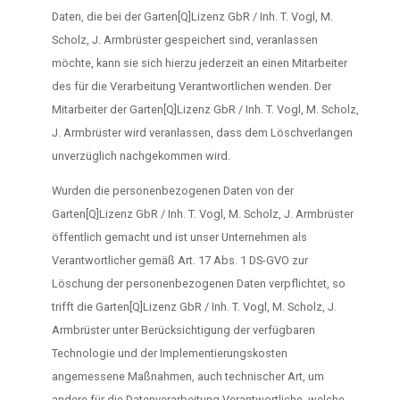
Daten, die bei der Garten[Q]Lizenz GbR / Inh. T. Vogl, M.
Scholz, J. Armbrüster gespeichert sind, veranlassen
möchte, kann sie sich hierzu jederzeit an einen Mitarbeiter
des für die Verarbeitung Verantwortlichen wenden. Der
Mitarbeiter der Garten[Q]Lizenz GbR / Inh. T. Vogl, M. Scholz,
J. Armbrüster wird veranlassen, dass dem Löschverlangen
unverzüglich nachgekommen wird.
Wurden die personenbezogenen Daten von der
Garten[Q]Lizenz GbR / Inh. T. Vogl, M. Scholz, J. Armbrüster
öffentlich gemacht und ist unser Unternehmen als
Verantwortlicher gemäß Art. 17 Abs. 1 DS-GVO zur
Löschung der personenbezogenen Daten verpflichtet, so
trifft die Garten[Q]Lizenz GbR / Inh. T. Vogl, M. Scholz, J.
Armbrüster unter Berücksichtigung der verfügbaren
Technologie und der Implementierungskosten
angemessene Maßnahmen, auch technischer Art, um
andere für die Datenverarbeitung Verantwortliche, welche